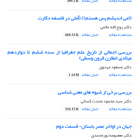
مشاهده مقاله
اصل مقاله
309.5 K
((می اندیشم پس هستم)) تأملی در فلسفه دکارت
دکتر روح الله عالمی
مشاهده مقاله
اصل مقاله
669.33 K
بررسی اجمالی از تاریخ علم جغرافیا از سده ششم تا دوازدهم
میلادی (مقارن قرون وسطی)
دکتر مسعود مهدوی
مشاهده مقاله
اصل مقاله
1.14 M
بررسی برخی از شیوه های معنی شناسی
دکتر سید محمود محدث کسائی
مشاهده مقاله
اصل مقاله
316.15 K
جهان در اواخر عصر باستان- قسمت دوم
دکتر معصومه نورمحمدی