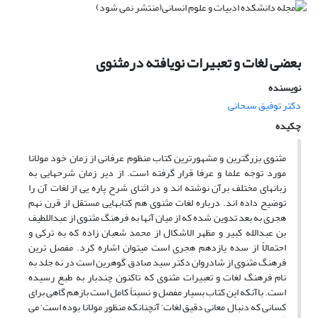
بعضی لغات و تعبیرات نویافته درمثنوی
نویسنده
دکتر توفیق سبحانی
چکیده
مثنوی بزرگترین و مشهورترین کتاب منظوم عرفانی از زمان خود مولانا
مورد توجه علما و عرفا قرار گرفته است. از دیر زمان شرحهایی به
زبانهای مختلف برآن نوشته اند و در اثنای شرح پاره یی از لغات آن را
توضیح داده اند. درباره لغات مثنوی هم کتابهایی مستقل از قرن نهم
هجری به بعد تدوین شده که از میان آنها به فرهنگ مثنوی از عبداللطیف
بن عبدالله کبیر و مظهر الاشکال از محمد شعبان زاده که به ترکی و
احتمالاً از سده یازدهم هجری است میتوان اشاره کرد. مفصل ترین
فرهنگ مثنوی از شادروان دکتر سید صادق گوهرین است در نه جلد به
نام فرهنگ لغات و تعبیرات مثنوی که تاکنون چندبار به طبع رسیده
است. باآنکه این کتاب بسیار مفصل و نسبتاً کامل است بازهم گاهی برای
کسانی که دنبال معانی دقیق لغات‘ آنچنانکه منظور مولانا بوده است‘ می