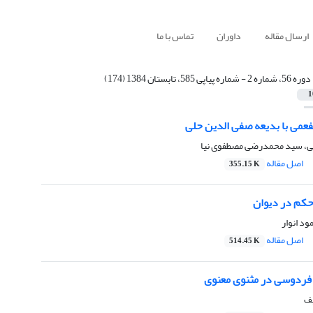
ارسال مقاله
داوران
تماس با ما
دوره 56، شماره 2 - شماره پیاپی 585، تابستان 1384 (174)
1
فعمی با بدیعه صفی الدین حلی
ى، سید محمدرضى مصطفوى نیا
اصل مقاله
355.15 K
حکم در دیوان
ود انوار
اصل مقاله
514.45 K
 فردوسی در مثنوی معنوی
یف