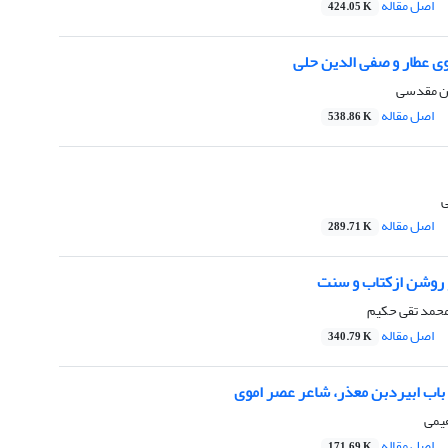
اصل مقاله
424.05 K
وی عطار و صفی الدین حلی
ین مقدسى
اصل مقاله
538.86 K
ى
اصل مقاله
289.71 K
 روشن ازکتاب و سنت
محمد تقى حکیم
اصل مقاله
340.79 K
 باب ابیردبن معذر، شاعر عصر اموی
هیمى
اصل مقاله
171.69 K