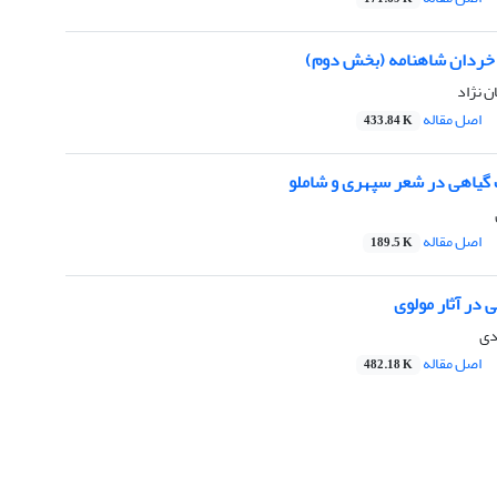
خردان شاهنامه (بخش دوم)
ن نژاد
اصل مقاله
433.84 K
گیاهی در شعر سپهری و شاملو
اصل مقاله
189.5 K
 در آثار مولوی
دى
اصل مقاله
482.18 K