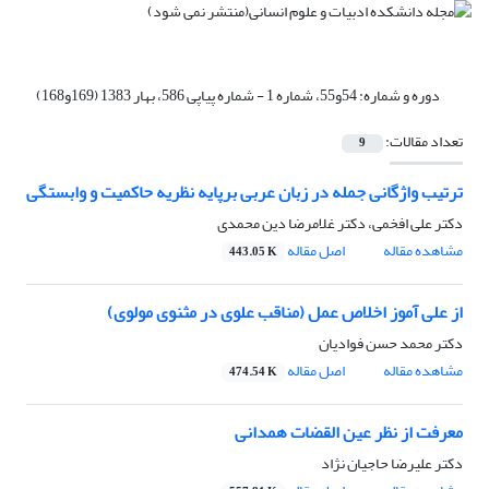
دوره و شماره:
54و55، شماره 1 - شماره پیاپی 586، بهار 1383 (169و168)
تعداد مقالات:
9
ترتیب واژگانی جمله در زبان عربی برپایه نظریه حاکمیت و وابستگی
دکتر على افخمى، دکتر غلامرضا دین محمدی
مشاهده مقاله
اصل مقاله
443.05 K
از علی آموز اخلاص عمل (مناقب علوی در مثنوی مولوی)
دکتر محمد حسن فوادیان
مشاهده مقاله
اصل مقاله
474.54 K
معرفت از نظر عین القضات همدانی
دکتر علیرضا حاجیان نژاد