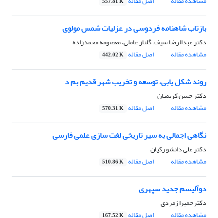
مشاهده مقاله
اصل مقاله
557.81 K
بازتاب شاهنامه فردوسی در عزلیات شمس مولوی
دکتر عبدالرضا سیف، گلناز عاملى، معصومه محمدزاده
مشاهده مقاله
اصل مقاله
442.02 K
روند شکل یابی، توسعه و تخریب شهر قدیم بم د
دکتر حسن کریمیان
مشاهده مقاله
اصل مقاله
570.31 K
نگاهی اجمالی به سیر تاریخی لغت سازی علمی فارسی
دکتر على دانشو رکیان
مشاهده مقاله
اصل مقاله
510.86 K
دوآلیسم جدید سپهری
دکترحمیرا زمردى
مشاهده مقاله
اصل مقاله
167.52 K