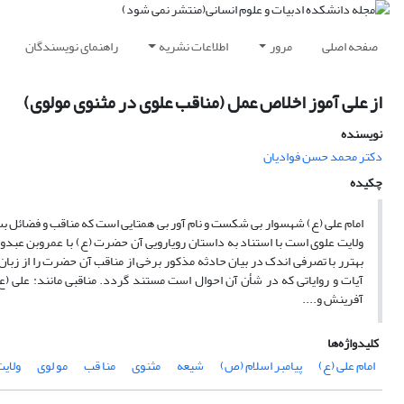
صفحه اصلی
مرور
اطلاعات نشریه
راهنمای نویسندگان
از علی آموز اخلاص عمل (مناقب علوی در مثنوی مولوی)
نویسنده
دکتر محمد حسن فوادیان
چکیده
امام علی (ع) شهسوار بی شکست و نام آور بی همتایی است که مناقب و فضائل 
ولایت علوی است با استناد به داستان رویارویی آن حضرت (ع) با عمروبن عبدو
بهترر با تصرفی اندک در بیان حادثه مذکور برخی از مناقب آن حضرت را از زبان
آیات و روایاتی که در شأن آن احوال است مستند گردد. مناقبی مانند: علی (ع) 
آفرینش و....
کلیدواژه‌ها
امام علی (ع)
پیامبر اسلام (ص)
شیعه
مثنوی
منا قب
مو لوی
ولای