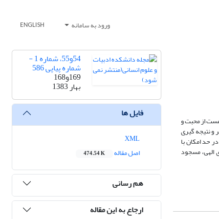
ورود به سامانه
ENGLISH
54و55، شماره 1 -
شماره پیاپی 586
169و168
بهار 1383
فایل ها
مست از محبت و
 و نتیجه گیری
XML
ر حد امکان با
ی الهی، مسجود
اصل مقاله
474.54 K
هم رسانی
ارجاع به این مقاله