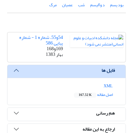
بود یسم
د وآلیسم
شب
عصیان
مرگ
54و55، شماره 1 - شماره
پیاپی 586
169و168
بهار 1383
فایل ها
XML
اصل مقاله
167.52 K
هم رسانی
ارجاع به این مقاله