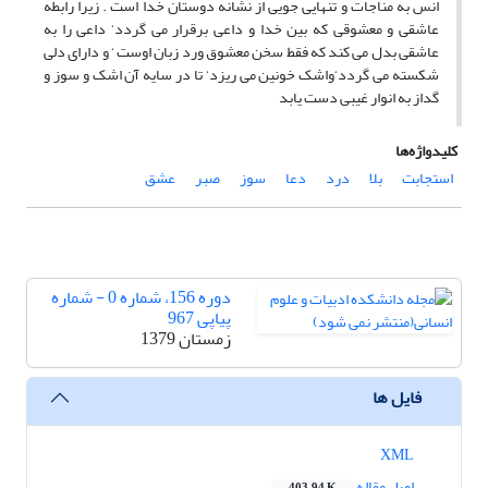
انس به مناجات و تنهایی جویی از نشانه دوستان خدا است . زیرا رابطه
عاشقی و معشوقی که بین خدا و داعی برقرار می گردد‘ داعی را به
عاشقی بدل می کند که فقط سخن معشوق ورد زبان اوست ‘ و دارای دلی
شکسته می گردد‘واشک خونین می ریزد‘ تا در سایه آن اشک و سوز و
گداز به انوار غیبی دست یابد
کلیدواژه‌ها
استجابت
بلا
درد
دعا
سوز
صبر
عشق
دوره 156، شماره 0 - شماره
پیاپی 967
زمستان 1379
فایل ها
XML
اصل مقاله