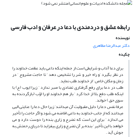
رابطه عشق و دردمندی با دعا در عرفان و ادب فارسی
نویسنده
دکتر عبدالرضا مظاهری
چکیده
برای دعا آداب و شرایطی است از جمله اینکه داعی باید عظمت خداوند را
در نظر بگیرد ‘و راه خیر و شر را تشخیص دهد ‘ تا حاجت مشروع ‘ در
زمان و مکان خاص ‘ از خداوند طلب نماید.
طلب در دعا برای رفع گرفتاری تضادی با صبر ندارد ‘ زیرا ایوب (ع) با
اینکه طلب دفع بلا از خدا کرد ‘ باز هم خداوند او را اوّب (بازگردنده به
سوی حق ) خواند.
عرفا نفس دعا را دلیل مقبولیت آن میدانند‘ زیرا حال دعا را عنایتی الهی
میدانند که از جانب خداوند به داعی افاضه می شود و اگر حاجت را تأخیر
می اندازد ‘ برای این است که تضرع و زاری بنده را دوست دارد و می
خواهد با این تأخیر ‘ بنده بر آن تضرع و زاری بیفزاید تا دریای رحمتش به
جوش آید .