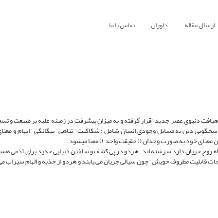
ارسال مقاله
داوران
تماس با ما
هیافت دنیوی عصر جدید ‘ قرار گرفته و به میزان پیشرفت در زمینه غلبه بر طبیعت و تسخ
سخگویی دین به مسایل وجودی انسان شامل : شکاکیت ‘ تناهی ‘ بیگانگی ‘ ابهام و معنا
ن معنای خود به صورت وجدان (( حقیقت واحد )) معنا میشود .
رگاه روح جریان دارد سرشته اند . هردو در پی کشف و ساختن دنیایی جدید برای آدمی هست
رجات قابلیت مظروف خویش ‘ چون سیالی جریان می یابند و هردو از جذبه و الهام سیراب م