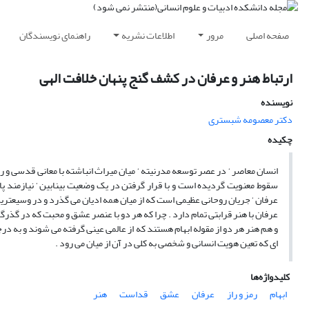
صفحه اصلی
مرور
اطلاعات نشریه
راهنمای نویسندگان
ارتباط هنر و عرفان در کشف گنج پنهان خلافت الهی
نویسنده
دکتر معصومه شبستری
چکیده
انسان معاصر ‘ در عصر توسعه مدرنیته ‘ میان میراث انباشته با معانی قدسی و ر
سقوط معنویت گردیده است و با قرار گرفتن در یک وضعیت بینابین ‘ نیازمند پا
عرفان ‘ جریان روحانی عظیمی است که از میان همه ادیان می گذرد و در وسیعتری
عرفان با هنر قرابتی تمام دارد . چرا که هر دو با عنصر عشق و محبت که در گذ
و هم هنر هر دو از مقوله ابهام هستند که از عالمی عینی گرفته می شوند و به د
ای که تعین هویت انسانی و شخصی به کلی در آن از میان می رود .
کلیدواژه‌ها
ابهام
رمز و راز
عرفان
عشق
قداست
هنر