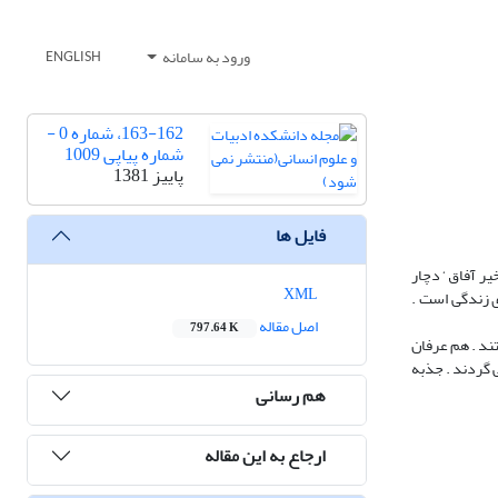
ورود به سامانه
ENGLISH
163-162، شماره 0 -
شماره پیاپی 1009
پاییز 1381
فایل ها
یر آفاق ‘ دچار
XML
ی زندگی است .
اصل مقاله
797.64 K
ند . هم عرفان
ی گردند . جذبه
هم رسانی
ارجاع به این مقاله