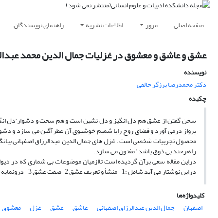
صفحه اصلی
مرور
اطلاعات نشریه
راهنمای نویسندگان
عشق و عاشق و معشوق در غزلیات جمال الدین محمد عبدال
نویسنده
دکتر محمدرضا برزگر خالقی
چکیده
سخن گفتن از عشق هم دل انگیز و دل نشین است و هم سخت و دشوار‘دل انگیز ا
پرواز درمی آورد و فضای روح رابا شمیم خوشبوی آن عطرآگین می سازد و دشوا
محصول تجربیات شخصی است . غزل های جمال الدین عبدالرزاق اصفهانی بیانگ
را هرچند بی ذوق باشد ‘ مفتون می سازد.
دراین مقاله سعی برآن گردیده است تاازمیان موضوعات بی شماری که در دیوا
دراین نوشتار می آید شامل :1- منشأ و تعریف عشق 2-صفت عشق 3- درونمایه عشق 4- فراق و هجران ناشی از عشق و جور و عتاب معشوق به عاشق 5- صفات عاشق و معشوق
کلیدواژه‌ها
اصفهان
جمال الدین عبدالرزاق اصفهانی
عاشق
عشق
غزل
معشوق