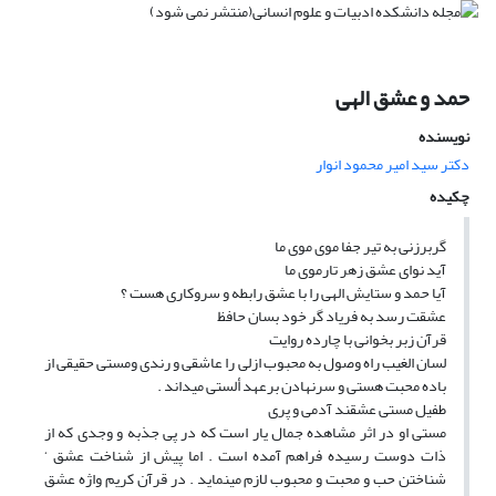
حمد و عشق الهی
نویسنده
دکتر سید امیر محمود انوار
چکیده
گربرزنی به تیر جفا موی موی ما
آید نوای عشق زهر تارموی ما
آیا حمد و ستایش الهی را با عشق رابطه و سروکاری هست ؟
عشقت رسد به فریاد گر خود بسان حافظ
قرآن زبر بخوانی با چارده روایت
لسان الغیب راه وصول به محبوب ازلی را عاشقی و رندی ومستی حقیقی از
باده محبت هستی و سرنهادن برعهد ألستی میداند .
طفیل مستی عشقند آدمی و پری
مستی او در اثر مشاهده جمال یار است که در پی جذبه و وجدی که از
ذات دوست رسیده فراهم آمده است . اما پیش از شناخت عشق ‘
شناختن حب و محبت و محبوب لازم مینماید . در قرآن کریم واژه عشق