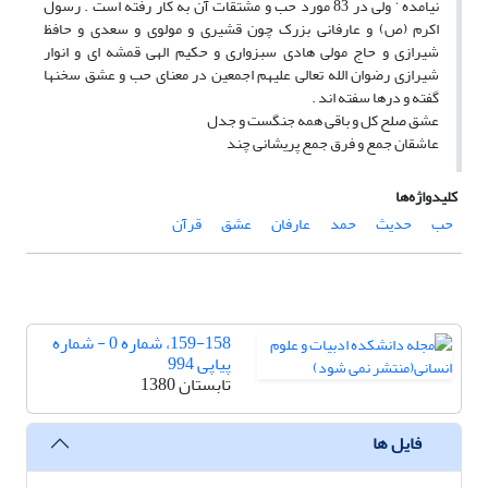
نیامده ‘ ولی در 83 مورد حب و مشتقات آن به کار رفته است . رسول
اکرم (ص) و عارفانی بزرک چون قشیری و مولوی و سعدی و حافظ
شیرازی و حاج مولی هادی سبزواری و حکیم الهی قمشه ای و انوار
شیرازی رضوان الله تعالی علیهم اجمعین در معنای حب و عشق سخنها
گفته و درها سفته اند .
عشق صلح کل و باقی همه جنگست و جدل
عاشقان جمع و فرق جمع پریشانی چند
کلیدواژه‌ها
حب
حدیث
حمد
عارفان
عشق
قرآن
159-158، شماره 0 - شماره
پیاپی 994
تابستان 1380
فایل ها