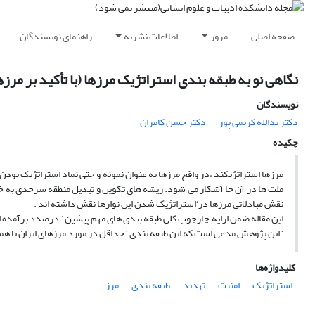
صفحه اصلی
مرور
اطلاعات نشریه
راهنمای نویسندگان
نگاهی نو به طبقه بندی استراتژیک مرزها (با تأکید بر مرزها
نویسندگان
دکتر یدالله کریمی پور
دکتر حسن کامران
چکیده
مرزها استراتژیکند ،در واقع مرزها به عنوان نمونه و حتی نماد استراتژیک بود
ملت ها در آن جا آشکار می شود. ریشه های تکوین و تبدیل منطقه سرحدی به خط م
نقش مبادلاتی مرزها در‘استراتژیک شدن این نوارها نقش داشته اند .
این مقاله ضمن ارایه چارچوب کلی طبقه بندی های مهم پیشین ‘ درصدد برآمده است
‘ این پژوهش مدعی است که این طبقه بندی ‘ حداقل در مورد مرزهای ایران با هم
کلیدواژه‌ها
استراتژیک
امنیت
تهدید
طبقه بندی
مرز