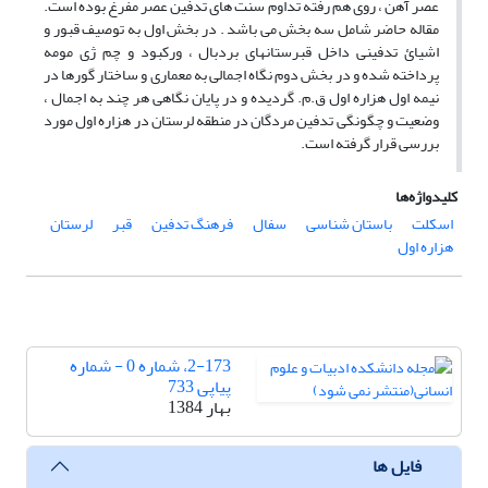
عصر آهن ، روی هم رفته تداوم سنت های تدفین عصر مفرغ بوده است.
مقاله حاضر شامل سه بخش می باشد . در بخش اول به توصیف قبور و
اشیائ تدفینی داخل قبرستانهای بردبال ، ورکبود و چم ژی مومه
پرداخته شده و در بخش دوم نگاه اجمالی به معماری و ساختار گورها در
نیمه اول هزاره اول ق.م. گردیده و در پایان نگاهی هر چند به اجمال ،
وضعیت و چگونگی تدفین مردگان در منطقه لرستان در هزاره اول مورد
بررسی قرار گرفته است.
کلیدواژه‌ها
اسکلت
باستان شناسی
سفال
فرهنگ تدفین
قبر
لرستان
هزاره اول
2-173، شماره 0 - شماره
پیاپی 733
بهار 1384
فایل ها