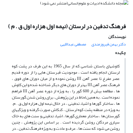
فرهنگ تدفین در لرستان (نیمه اول هزاره اول ق . م )
نویسندگان
دکتر بهمن فیروزمندی
مصطفی عبداللهی
چکیده
کاوشهای باستان شناسی که از سال 1965 به این طرف در پشت کوه
لرستان انجام یافته است ، موجودیت قبرستان هایی را از دوره قدیم
عصر مفرغ تا عصر آهن III روشن نموده و از میان دوران های فوق ،
فرهنگ عصر آهن III بهتر از دوران های دیگر شناخته شده و این کاوش
ها ، مطالعه بیش از 600 گور را ، به ویژه از دوره عصر آهن III فراهم
نموده است . به همین لحاظ در این پژوهش ، برای روشن شدن گورستان
ها ، ساختار گورها و اشیاء تدفینی ، در خلال نیمه اول هزاره اول ق . م.
به ویژه در منطقه پشت کوه لرستان ، کنکاش صورت گرفته و ویژگیهای
گورستان ها ، ساختار معماری گورها ، اشیاء تدفینی و سنت های به خاک
سپاری مردگان روشن گردیده است . بر اساس این پژوهش ، چنین
روشن می شود که سنت ها ، عرف و عادت و به ویژه فرهنگ تدفین ، در