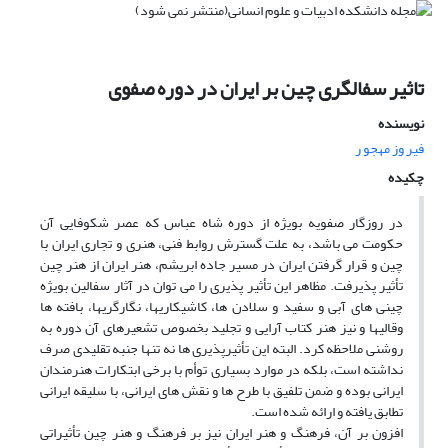
تاثیر سفالگری چین بر ایران در دوره صفوی
نویسنده
فیر وز مهجو ر
چکیده
در روزگار صفویه بویژه از دوره شاه عباس که عصر شکوفایی آن
حکومت می باشد، به علت گسترش روابط فنی، هنری و تجاری ایران با
چین و قرار گرفتن ایران در مسیر جاده ابریشم، هنر ایران از هنر چین
تأثیر پذیرفت. مظاهر این تأثیر پذیری را می توان در آثار سفالین بویژه
چینی های آبی و سفید و سلادن ها، کاشیکاریها، نگارگریها، بافته ها
وقالیها و نیز هنر کتاب آرایی و تجلید بخصوص تشعیرهای آن دوره به
روشنی ملاحظه کرد. البته این تأثیرپذیری ها نه تنها جنبه تقلیدی صرف
نداشته است، بلکه در موارد بسیاری توأم با برخی ابتکارات هنرمندان
ایرانی بوده و ضمن تلفیق با طرح ها و نقش های ایرانی، با سلیقه ایرانی
تطابق یافته و ارائه شده است.
افزون بر آن، فرهنگ و هنر ایران نیز بر فرهنگ و هنر چین تأثیراتی