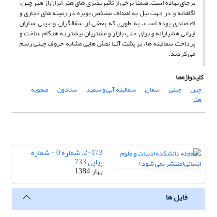
برجای نهاده است. ضمنأ برخی از تأثیرپذیری های هنر ایران از هنر چین،
اگاهانه و در جهت نیل به اهداف مشخص بویژه در زمینه های تجاری و
اقتصادی بوده است، به طوری که بعضی از سفالگران و چینی سازان
ایرانی هشیارانه و برای جلب بازار و مشتریان بیشتر به هنگام ساخت و
پرداخت سفالینه ها، بر پشت آنها نقش هایی مشابه حروف چینی رسم
می کردند.
کلیدواژه‌ها
چین
چینی
سفال
سفالینه آبی و سفید
سلادون
صفویه
هنر
2-173، شماره 0 - شماره
پیاپی 733
بهار 1384
فایل ها