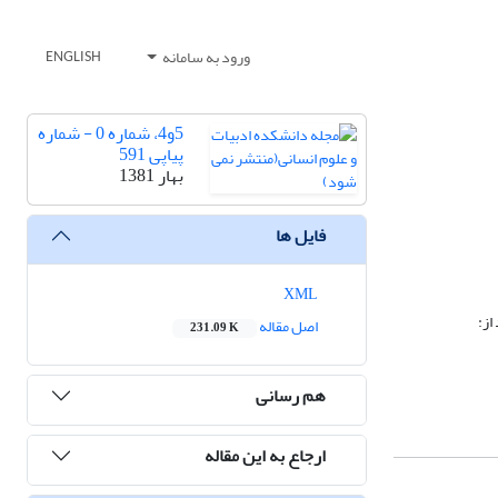
ورود به سامانه
ENGLISH
5و4، شماره 0 - شماره
پیاپی 591
بهار 1381
فایل ها
XML
از:
اصل مقاله
231.09 K
هم رسانی
ارجاع به این مقاله