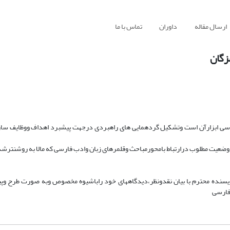
ارسال مقاله
داوران
تماس با ما
زگان
رسی ابزارآن است وتشکیل گردهمایی های راهبردی درجهت پیشبرد اهداف ووظایف سازم
وضعیت مطلوب درارتباط بامحورمباحث وقلمرهای زبان وادب فارسی که مالا به روشنترش
ویسنده محترم با بیان نقدونظر،دیدگاههای خود راباشیوه مخصوص وبه صورت طرح وپی
 فارسی