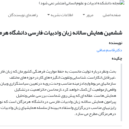
صفحه اصلی
مرور
اطلاعات نشریه
راهنمای نویسندگان
ششمین همایش سالانه زبان وادبیات فارسی دانشگاه هرم
نویسنده
دکترقاسم صافی
چکیده
بحث ونظردرباره تولیت مانسبت به حفظ مواریث فرهنگی کشورمان که زبان فا
،غیرقابل انکاراست.شناسایی وتقویت انگیزه های کاردرحوزه های مختلف
سازمانهای مربوط وایجادزمینه مناسب وحدت رویه درتعیین سیاستگزاری وبیان 
واقعی ازموقعیت آن کمک خواهد کرد،ازمحاسن حائزاهمیت درتشکیل
همایش هاست .مقاله ای که پیش روی شماست،بررسی علمی وتحلیل
پیرامون همایش سالانه زبان وادبیات فارسی دردانشگاه هرمزگان است که ن
رایزنیهای مناسب دربرگزاری واستفاده بهینه ازسلسله همایشهای زبان وادبیات
درهرمزگان،مطرح می سازد.