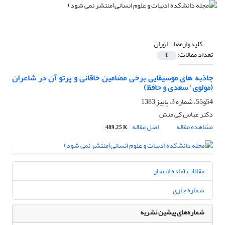
کلیدواژه‌ها =
ا وزان
تعداد مقالات:
1
جاذبه های موسیقایی برخی مضامین خاقانی و پرتو آن در شاعران
(مولوی ‘ سعدی و حافظ)
54و55، شماره 3، پاییز 1383
دکتر عباس کى منش
مشاهده مقاله
اصل مقاله
489.25 K
مقالات آماده انتشار
شماره جاری
شماره‌های پیشین نشریه